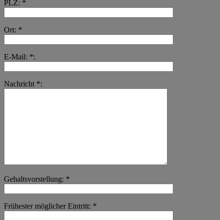
PLZ: *
Ort: *
E-Mail: *:
Nachricht *:
Gehaltsvorstellung: *
Frühester möglicher Eintritt: *