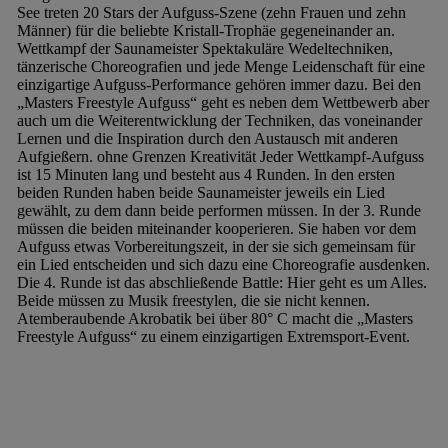
See treten 20 Stars der Aufguss-Szene (zehn Frauen und zehn
Männer) für die beliebte Kristall-Trophäe gegeneinander an.
Wettkampf
der Saunameister
Spektakuläre Wedeltechniken,
tänzerische Choreografien und jede Menge Leidenschaft für eine
einzigartige Aufguss-Performance gehören immer dazu. Bei den
„Masters Freestyle Aufguss“ geht es neben dem Wettbewerb aber
auch um die Weiterentwicklung der Techniken, das voneinander
Lernen und die Inspiration durch den Austausch mit anderen
Aufgießern.
ohne Grenzen
Kreativität
Jeder Wettkampf-Aufguss
ist 15 Minuten lang und besteht aus 4 Runden. In den ersten
beiden Runden haben beide Saunameister jeweils ein Lied
gewählt, zu dem dann beide performen müssen.
In der 3. Runde
müssen die beiden miteinander kooperieren. Sie haben vor dem
Aufguss etwas Vorbereitungszeit, in der sie sich gemeinsam für
ein Lied entscheiden und sich dazu eine Choreografie ausdenken.
Die 4. Runde ist das abschließende Battle: Hier geht es um Alles.
Beide müssen zu Musik freestylen, die sie nicht kennen.
Atemberaubende Akrobatik bei über 80° C macht die „Masters
Freestyle Aufguss“ zu einem einzigartigen Extremsport-Event.