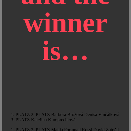
winner
is…
1. PLATZ
2. PLATZ
Barbora Brožová
Denisa Vinčálková
3. PLATZ
Kateřina Kumprechtová
1. PLATZ
2. PLATZ
Mattia Fortunati Rossi
David Zatočil