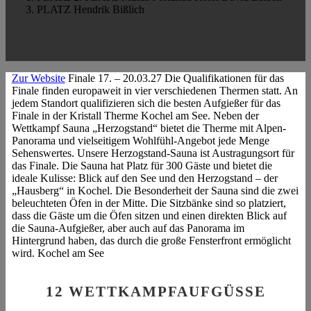
3. PLATZ
Hendrik Bißlich
Zur Website
Finale
17. – 20.03.27
Die Qualifikationen für das
Finale finden europaweit in vier verschiedenen Thermen statt. An
jedem Standort qualifizieren sich die besten Aufgießer für das
Finale in der Kristall Therme Kochel am See. Neben der
Wettkampf Sauna „Herzogstand“ bietet die Therme mit Alpen-
Panorama und vielseitigem Wohlfühl-Angebot jede Menge
Sehenswertes.
Unsere Herzogstand-Sauna ist Austragungsort für
das Finale. Die Sauna hat Platz für 300 Gäste und bietet die
ideale Kulisse: Blick auf den See und den Herzogstand – der
„Hausberg“ in Kochel. Die Besonderheit der Sauna sind die zwei
beleuchteten Öfen in der Mitte. Die Sitzbänke sind so platziert,
dass die Gäste um die Öfen sitzen und einen direkten Blick auf
die Sauna-Aufgießer, aber auch auf das Panorama im
Hintergrund haben, das durch die große Fensterfront ermöglicht
wird.
Kochel am See
12 WETTKAMPFAUFGÜSSE