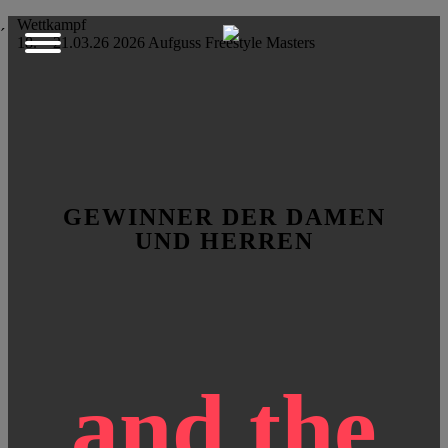
Wettkampf
´
18. – 21.03.26
2026
Aufguss
Freestyle
Masters
GEWINNER DER DAMEN
UND HERREN
and the