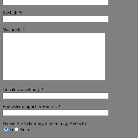
E-Mail: *:
Nachricht *:
Gehaltsvorstellung: *
Frühester möglicher Eintritt: *
Haben Sie Erfahrung in dem o. g. Bereich?
Ja
Nein