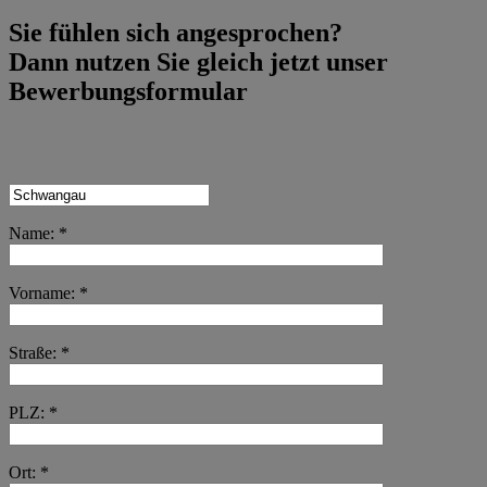
Sie fühlen sich angesprochen?
Dann nutzen Sie gleich jetzt unser
Bewerbungsformular
Name: *
Vorname: *
Straße: *
PLZ: *
Ort: *