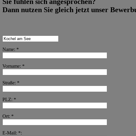
Sie fühlen sich angesprochen?
Dann nutzen Sie gleich jetzt unser Bewer
Name: *
Vorname: *
Straße: *
PLZ: *
Ort: *
E-Mail: *: