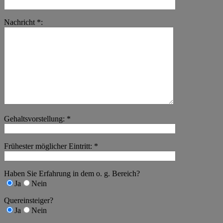
Nachricht *:
Gehaltsvorstellung: *
Frühester möglicher Eintritt: *
Haben Sie Erfahrung in dem o. g. Bereich?
Ja
Nein
Quereinsteiger?
Ja
Nein