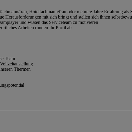
tfachmann/frau, Hotelfachmann/frau oder mehrere Jahre Erfahrung als S
e Herausforderungen mit sich bringt und stellen sich ihnen selbstbewus
Teamplayer und wissen das Serviceteam zu motivieren
rtliches Arbeiten runden Ihr Profil ab
sse Team
ollzeitanstellung
n unseren Thermen
ungspotential