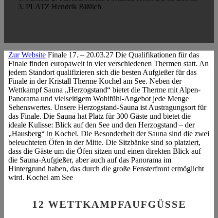
3. PLATZ
Hendrik Bißlich
Zur Website
Finale
17. – 20.03.27
Die Qualifikationen für das
Finale finden europaweit in vier verschiedenen Thermen statt. An
jedem Standort qualifizieren sich die besten Aufgießer für das
Finale in der Kristall Therme Kochel am See. Neben der
Wettkampf Sauna „Herzogstand“ bietet die Therme mit Alpen-
Panorama und vielseitigem Wohlfühl-Angebot jede Menge
Sehenswertes.
Unsere Herzogstand-Sauna ist Austragungsort für
das Finale. Die Sauna hat Platz für 300 Gäste und bietet die
ideale Kulisse: Blick auf den See und den Herzogstand – der
„Hausberg“ in Kochel. Die Besonderheit der Sauna sind die zwei
beleuchteten Öfen in der Mitte. Die Sitzbänke sind so platziert,
dass die Gäste um die Öfen sitzen und einen direkten Blick auf
die Sauna-Aufgießer, aber auch auf das Panorama im
Hintergrund haben, das durch die große Fensterfront ermöglicht
wird.
Kochel am See
12 WETTKAMPFAUFGÜSSE