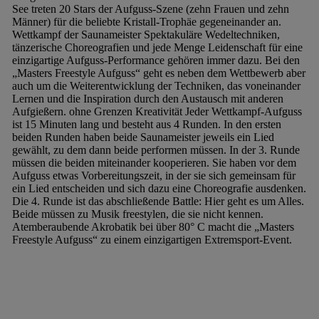
See treten 20 Stars der Aufguss-Szene (zehn Frauen und zehn
Männer) für die beliebte Kristall-Trophäe gegeneinander an.
Wettkampf
der Saunameister
Spektakuläre Wedeltechniken,
tänzerische Choreografien und jede Menge Leidenschaft für eine
einzigartige Aufguss-Performance gehören immer dazu. Bei den
„Masters Freestyle Aufguss“ geht es neben dem Wettbewerb aber
auch um die Weiterentwicklung der Techniken, das voneinander
Lernen und die Inspiration durch den Austausch mit anderen
Aufgießern.
ohne Grenzen
Kreativität
Jeder Wettkampf-Aufguss
ist 15 Minuten lang und besteht aus 4 Runden. In den ersten
beiden Runden haben beide Saunameister jeweils ein Lied
gewählt, zu dem dann beide performen müssen.
In der 3. Runde
müssen die beiden miteinander kooperieren. Sie haben vor dem
Aufguss etwas Vorbereitungszeit, in der sie sich gemeinsam für
ein Lied entscheiden und sich dazu eine Choreografie ausdenken.
Die 4. Runde ist das abschließende Battle: Hier geht es um Alles.
Beide müssen zu Musik freestylen, die sie nicht kennen.
Atemberaubende Akrobatik bei über 80° C macht die „Masters
Freestyle Aufguss“ zu einem einzigartigen Extremsport-Event.