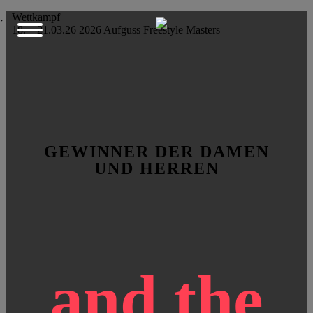
Wettkampf
´
18. – 21.03.26
2026
Aufguss
Freestyle
Masters
GEWINNER DER DAMEN
UND HERREN
and the