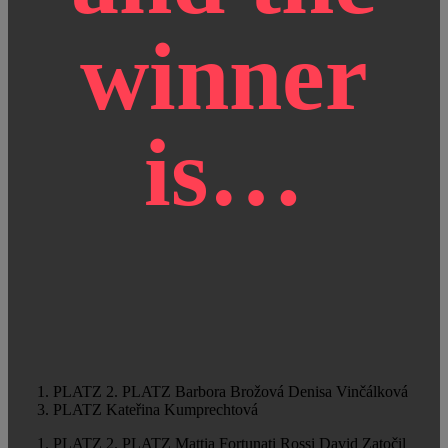
winner
is…
1. PLATZ
2. PLATZ
Barbora Brožová
Denisa Vinčálková
3. PLATZ
Kateřina Kumprechtová
1. PLATZ
2. PLATZ
Mattia Fortunati Rossi
David Zatočil