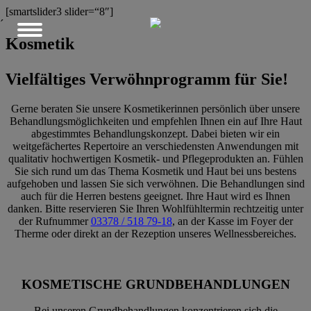
[smartslider3 slider=“8″]
´
Kosmetik
Vielfältiges Verwöhnprogramm für Sie!
Gerne beraten Sie unsere Kosmetikerinnen persönlich über unsere
Behandlungsmöglichkeiten und empfehlen Ihnen ein auf Ihre Haut
abgestimmtes Behandlungskonzept. Dabei bieten wir ein
weitgefächertes Repertoire an verschiedensten Anwendungen mit
qualitativ hochwertigen Kosmetik- und Pflegeprodukten an. Fühlen
Sie sich rund um das Thema Kosmetik und Haut bei uns bestens
aufgehoben und lassen Sie sich verwöhnen. Die Behandlungen sind
auch für die Herren bestens geeignet. Ihre Haut wird es Ihnen
danken. Bitte reservieren Sie Ihren Wohlfühltermin rechtzeitig unter
der Rufnummer
03378 / 518 79-18
, an der Kasse im Foyer der
Therme oder direkt an der Rezeption unseres Wellnessbereiches.
KOSMETISCHE GRUNDBEHANDLUNGEN
Bei unseren Grundbehandlungen konzentrieren sich die