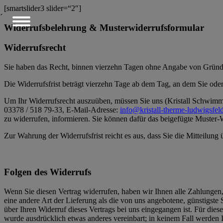
[smartslider3 slider=“2″]
´
Widerrufsbelehrung & Musterwiderrufsformular
Widerrufsrecht
Sie haben das Recht, binnen vierzehn Tagen ohne Angabe von Gründe
Die Widerrufsfrist beträgt vierzehn Tage ab dem Tag, an dem Sie oder
Um Ihr Widerrufsrecht auszuüben, müssen Sie uns (Kristall Schwi
03378 / 518 79-33, E-Mail-Adresse:
info@kristall-therme-ludwigsfel
zu widerrufen, informieren. Sie können dafür das beigefügte Muster-
Zur Wahrung der Widerrufsfrist reicht es aus, dass Sie die Mitteilung
Folgen des Widerrufs
Wenn Sie diesen Vertrag widerrufen, haben wir Ihnen alle Zahlungen, 
eine andere Art der Lieferung als die von uns angebotene, günstigst
über Ihren Widerruf dieses Vertrags bei uns eingegangen ist. Für die
wurde ausdrücklich etwas anderes vereinbart; in keinem Fall werden