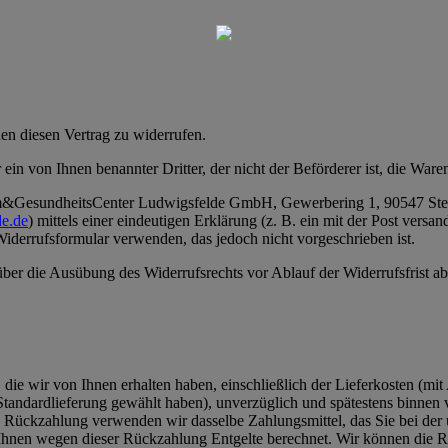
n diesen Vertrag zu widerrufen.
 ein von Ihnen benannter Dritter, der nicht der Beförderer ist, die Wa
mm&GesundheitsCenter Ludwigsfelde GmbH, Gewerbering 1, 90547 Stei
de.de
) mittels einer eindeutigen Erklärung (z. B. ein mit der Post versa
Widerrufsformular verwenden, das jedoch nicht vorgeschrieben ist.
 über die Ausübung des Widerrufsrechts vor Ablauf der Widerrufsfrist a
die wir von Ihnen erhalten haben, einschließlich der Lieferkosten (mit
e Standardlieferung gewählt haben), unverzüglich und spätestens binne
se Rückzahlung verwenden wir dasselbe Zahlungsmittel, das Sie bei der 
 Ihnen wegen dieser Rückzahlung Entgelte berechnet. Wir können die R