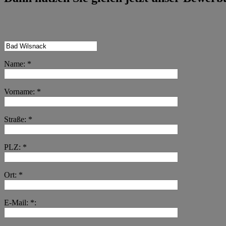
Name: *
Vorname: *
Straße: *
PLZ: *
Ort: *
E-Mail: *: