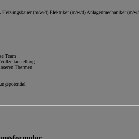
. Heizungsbauer (m/w/d) Elektriker (m/w/d) Anlagenmechaniker (m/w/
sse Team
ollzeitanstellung
n unseren Thermen
ungspotential
bungsformular