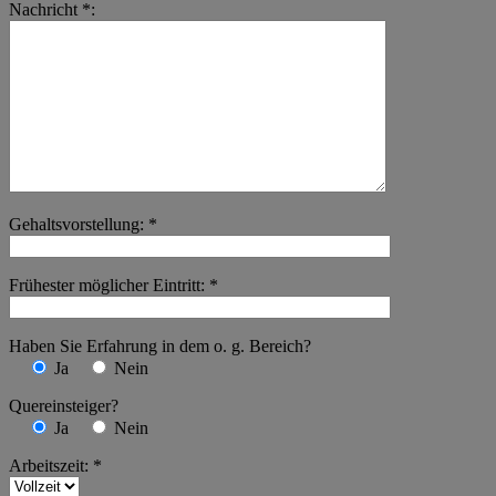
Nachricht *:
Gehaltsvorstellung: *
Frühester möglicher Eintritt: *
Haben Sie Erfahrung in dem o. g. Bereich?
Ja
Nein
Quereinsteiger?
Ja
Nein
Arbeitszeit: *