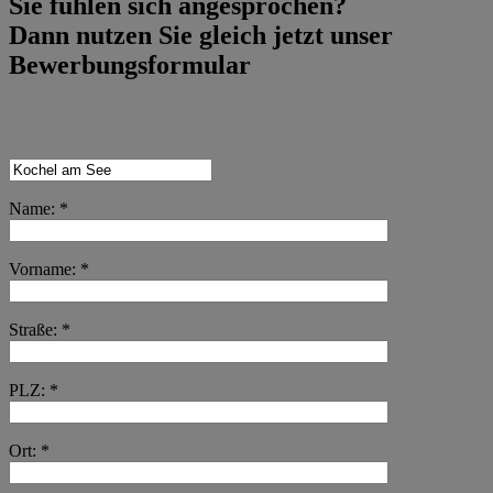
Sie fühlen sich angesprochen?
Dann nutzen Sie gleich jetzt unser
Bewerbungsformular
Name: *
Vorname: *
Straße: *
PLZ: *
Ort: *