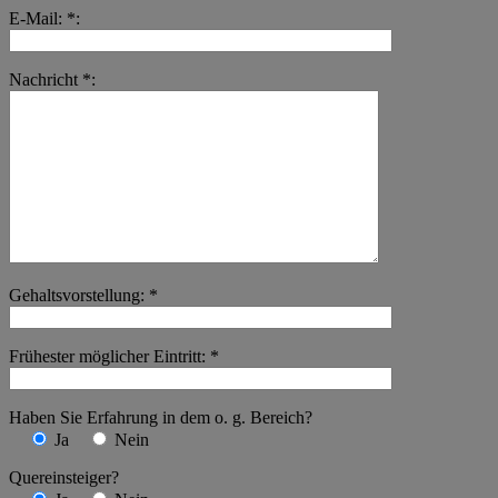
E-Mail: *:
Nachricht *:
Gehaltsvorstellung: *
Frühester möglicher Eintritt: *
Haben Sie Erfahrung in dem o. g. Bereich?
Ja
Nein
Quereinsteiger?