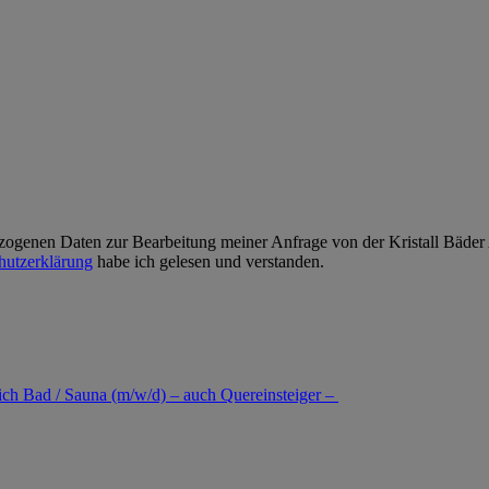
zogenen Daten zur Bearbeitung meiner Anfrage von der Kristall Bäder A
hutzerklärung
habe ich gelesen und verstanden.
eich Bad / Sauna (m/w/d) – auch Quereinsteiger –