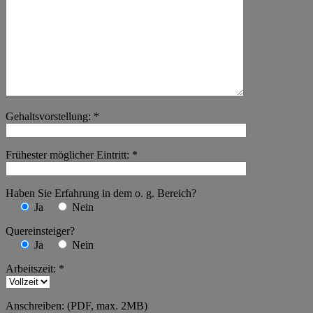
Gehaltsvorstellung: *
Frühester möglicher Eintritt: *
Haben Sie Erfahrung in dem o. g. Bereich?
Ja
Nein
Quereinsteiger?
Ja
Nein
Arbeitszeit: *
Anschreiben: (PDF, max. 2MB)