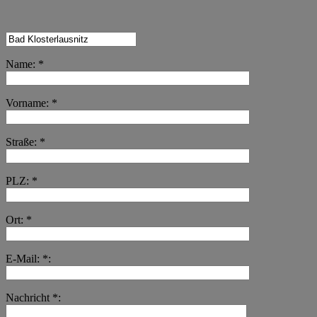
Name: *
Vorname: *
Straße: *
PLZ: *
Ort: *
E-Mail: *:
Nachricht *: