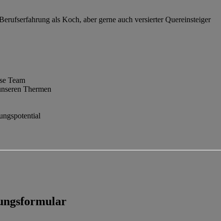
erufserfahrung als Koch, aber gerne auch versierter Quereinsteiger
sse Team
n unseren Thermen
ungspotential
bungsformular