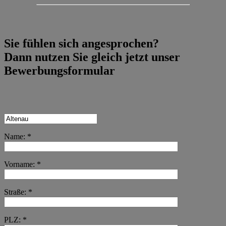
Sie fühlen sich angesprochen?
Dann nutzen Sie gleich jetzt unser
Bewerbungsformular
Name: *
Vorname: *
Straße: *
PLZ: *