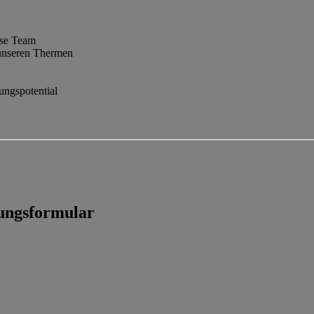
sse Team
n unseren Thermen
ungspotential
bungsformular