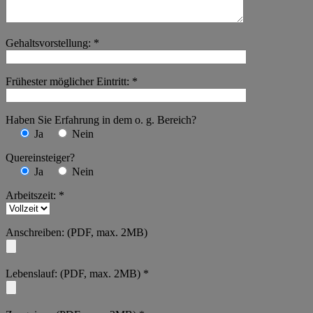
Gehaltsvorstellung: *
Frühester möglicher Eintritt: *
Haben Sie Erfahrung in dem o. g. Bereich?
Ja
Nein
Quereinsteiger?
Ja
Nein
Arbeitszeit: *
Anschreiben: (PDF, max. 2MB)
Lebenslauf: (PDF, max. 2MB) *