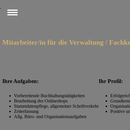
´
Mitarbeiter/in für die Verwaltung / Fach
Ihre Aufgaben:
Ihr Profil:
Vorbereitende Buchhaltungstätigkeiten
Erfolgreic
Bearbeitung des Onlineshops
Grundkenn
Stammdatenpflege, allgemeiner Schriftverkehr
Organisati
Zeiterfassung
Positive 
Allg. Büro- und Organisationsaufgaben