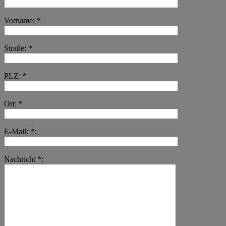
Vorname: *
Straße: *
PLZ: *
Ort: *
E-Mail: *:
Nachricht *: