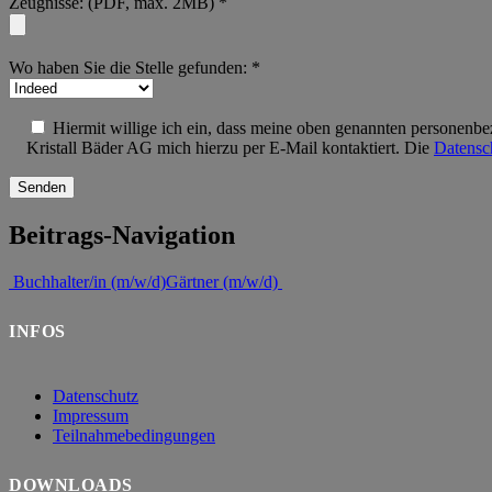
Zeugnisse: (PDF, max. 2MB) *
Wo haben Sie die Stelle gefunden: *
Hiermit willige ich ein, dass meine oben genannten personenbe
Kristall Bäder AG mich hierzu per E-Mail kontaktiert. Die
Datensc
Beitrags-Navigation
Buchhalter/in (m/w/d)
Gärtner (m/w/d)
INFOS
Datenschutz
Impressum
Teilnahmebedingungen
DOWNLOADS