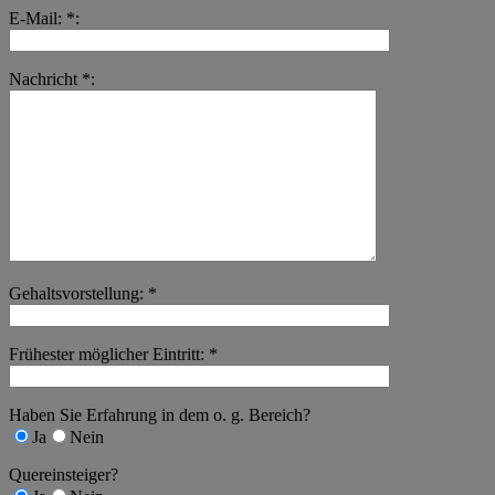
E-Mail: *:
Nachricht *:
Gehaltsvorstellung: *
Frühester möglicher Eintritt: *
Haben Sie Erfahrung in dem o. g. Bereich?
Ja
Nein
Quereinsteiger?