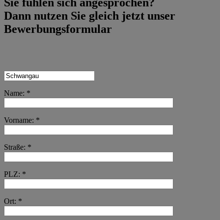
Sie fühlen sich angesprochen?
Dann nutzen Sie gleich jetzt unser
Bewerbungsformular
Name: *
Vorname: *
Straße: *
PLZ: *
Ort: *